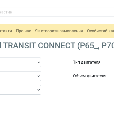
нтакти
Про нас
Як створити замовлення
Особистий ка
 TRANSIT CONNECT (P65_, P70_
Тип двигателя:
Объем двигателя: