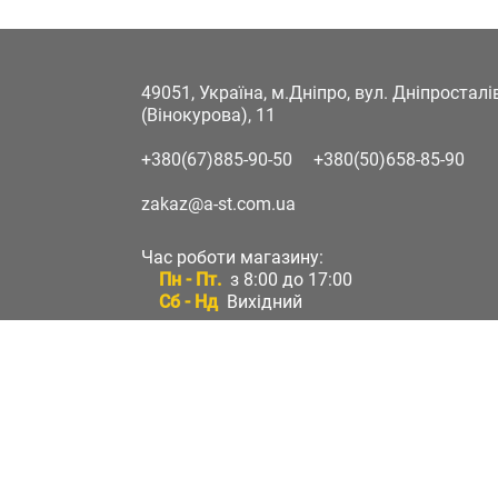
49051, Україна, м.Дніпро, вул. Дніпростал
(Вінокурова), 11
+380(67)885-90-50
+380(50)658-85-90
zakaz@a-st.com.ua
Час роботи магазину:
Пн - Пт.
з 8:00 до 17:00
Сб - Нд
Вихідний
Час роботи підтримки:
Пн - Пт:
з 8:00 до 17:00
Сб - Нд:
Вихідний
Зворотній зв'язок