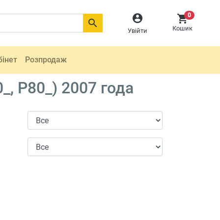
0



Кошик
Увійти
бінет
Розпродаж
, P80_) 2007 года