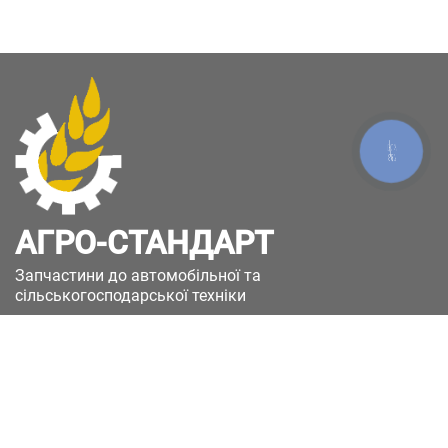
КНОПКА
ЗВ'ЯЗКУ
АГРО-СТАНДАРТ
Запчастини до автомобільної та
сільськогосподарської техніки
49051, Україна, м.Дніпро, вул. Дніпросталівська
(Вінокурова), 11
+380(67)885-90-50
+380(50)658-85-90
zakaz@a-st.com.ua