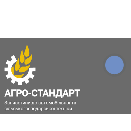
КНОПКА
ЗВ'ЯЗКУ
АГРО-СТАНДАРТ
Запчастини до автомобільної та
сільськогосподарської техніки
49051, Україна, м.Дніпро, вул. Дніпросталівська
(Вінокурова), 11