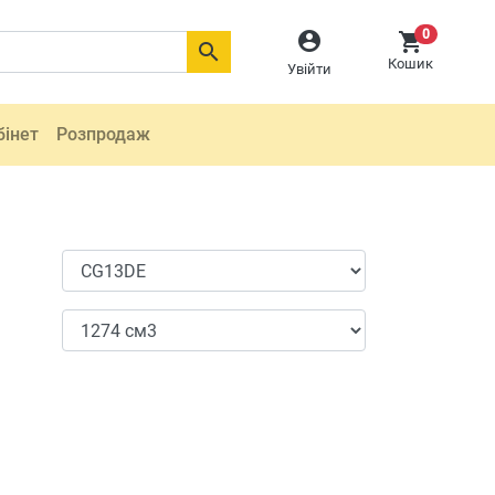
0



Кошик
Увійти
бінет
Розпродаж