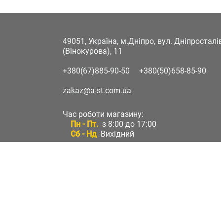
49051, Україна, м.Дніпро, вул. Дніпростал
(Вінокурова), 11
+380(67)885-90-50
+380(50)658-85-90
zakaz@a-st.com.ua
Час роботи магазину:
Пн - Пт.
з 8:00 до 17:00
Сб - Нд
Вихідний
Час роботи підтримки:
Пн - Пт:
з 8:00 до 17:00
Сб - Нд:
Вихідний
Зворотній зв'язок