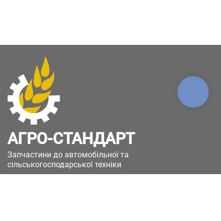
КНОПКА
ЗВ'ЯЗКУ
АГРО-СТАНДАРТ
Запчастини до автомобільної та
сільськогосподарської техніки
49051, Україна, м.Дніпро, вул. Дніпросталівська
(Вінокурова), 11
+380(67)885-90-50
+380(50)658-85-90