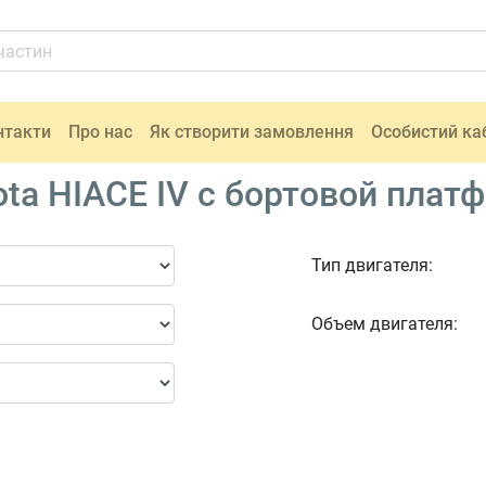
нтакти
Про нас
Як створити замовлення
Особистий ка
ta HIACE IV c бортовой плат
Тип двигателя:
Объем двигателя: