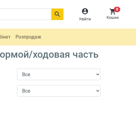
0



Кошик
Увійти
бінет
Розпродаж
формой/ходовая часть