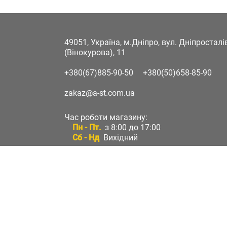
49051, Україна, м.Дніпро, вул. Дніпростал
(Вінокурова), 11
+380(67)885-90-50
+380(50)658-85-90
zakaz@a-st.com.ua
Час роботи магазину:
Пн - Пт.
з 8:00 до 17:00
Сб - Нд
Вихідний
Час роботи підтримки:
Пн - Пт:
з 8:00 до 17:00
Сб - Нд:
Вихідний
Зворотній зв'язок