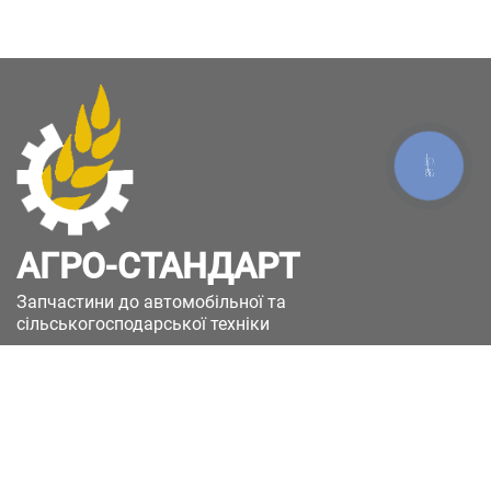
КНОПКА
ЗВ'ЯЗКУ
АГРО-СТАНДАРТ
Запчастини до автомобільної та
сільськогосподарської техніки
49051, Україна, м.Дніпро, вул. Дніпросталівська
(Вінокурова), 11
+380(67)885-90-50
+380(50)658-85-90
zakaz@a-st.com.ua