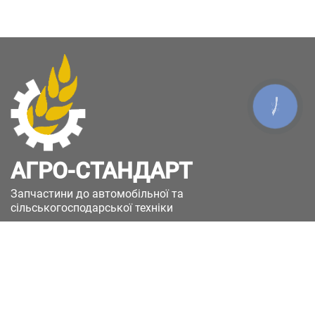
КНОПКА
ЗВ'ЯЗКУ
АГРО-СТАНДАРТ
Запчастини до автомобільної та
сільськогосподарської техніки
49051, Україна, м.Дніпро, вул. Дніпросталівська
(Вінокурова), 11
+380(67)885-90-50
+380(50)658-85-90
zakaz@a-st.com.ua