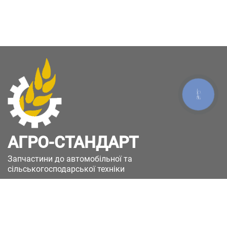
КНОПКА
ЗВ'ЯЗКУ
АГРО-СТАНДАРТ
Запчастини до автомобільної та
сільськогосподарської техніки
49051, Україна, м.Дніпро, вул. Дніпросталівська
(Вінокурова), 11
+380(67)885-90-50
+380(50)658-85-90