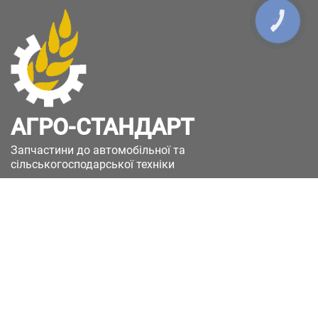
КНОПКА
ЗВ'ЯЗКУ
АГРО-СТАНДАРТ
Запчастини до автомобільної та
сільськогосподарської техніки
49051, Україна, м.Дніпро, вул. Дніпросталівська
(Вінокурова), 11
+380(67)885-90-50
+380(50)658-85-90
zakaz@a-st.com.ua
Час роботи магазину:
Пн - Пт.
з 8:00 до 17:00