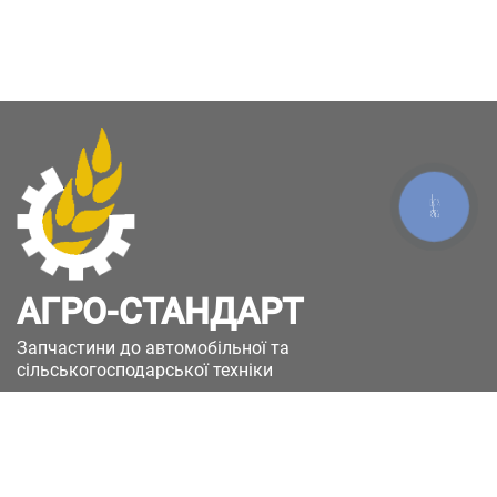
КНОПКА
ЗВ'ЯЗКУ
АГРО-СТАНДАРТ
Запчастини до автомобільної та
сільськогосподарської техніки
49051, Україна, м.Дніпро, вул. Дніпросталівська
(Вінокурова), 11
+380(67)885-90-50
+380(50)658-85-90