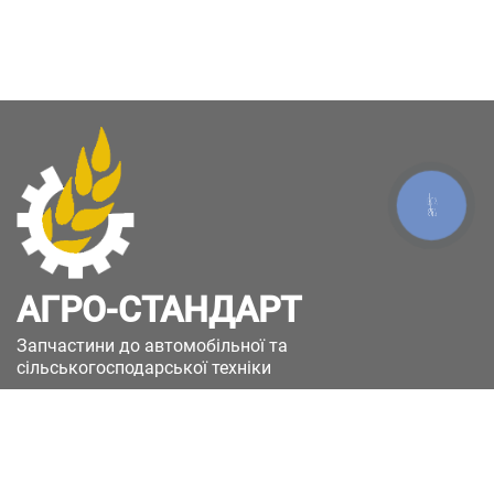
КНОПКА
ЗВ'ЯЗКУ
АГРО-СТАНДАРТ
Запчастини до автомобільної та
сільськогосподарської техніки
49051, Україна, м.Дніпро, вул. Дніпросталівська
(Вінокурова), 11
+380(67)885-90-50
+380(50)658-85-90