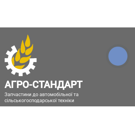
КНОПКА
ЗВ'ЯЗКУ
АГРО-СТАНДАРТ
Запчастини до автомобільної та
сільськогосподарської техніки
49051, Україна, м.Дніпро, вул. Дніпросталівська
(Вінокурова), 11
+380(67)885-90-50
+380(50)658-85-90