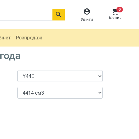
0



Кошик
Увійти
бінет
Розпродаж
 года