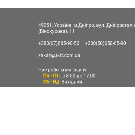
49051, Україна, м.Дніпро, вул. Дніпростал
(Вінокурова), 11
+380(67)885-90-50
+380(50)658-85-90
zakaz@a-st.com.ua
Час роботи магазину:
Пн - Пт.
з 8:00 до 17:00
Сб - Нд
Вихідний
Час роботи підтримки:
Пн - Пт:
з 8:00 до 17:00
Сб - Нд:
Вихідний
Зворотній зв'язок