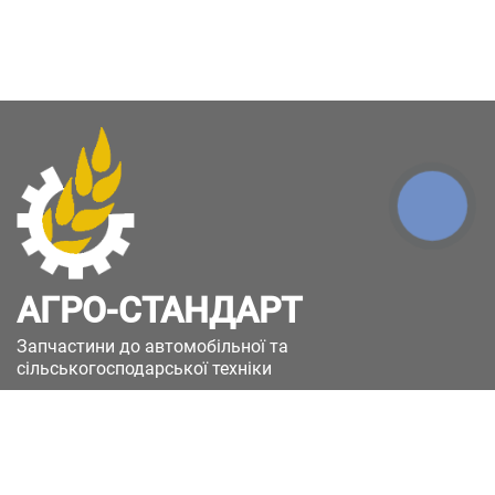
КНОПКА
ЗВ'ЯЗКУ
АГРО-СТАНДАРТ
Запчастини до автомобільної та
сільськогосподарської техніки
49051, Україна, м.Дніпро, вул. Дніпросталівська
(Вінокурова), 11
+380(67)885-90-50
+380(50)658-85-90