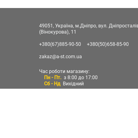
49051, Україна, м.Дніпро, вул. Дніпростал
(Вінокурова), 11
+380(67)885-90-50
+380(50)658-85-90
zakaz@a-st.com.ua
Час роботи магазину:
Пн - Пт.
з 8:00 до 17:00
Сб - Нд
Вихідний
Час роботи підтримки:
Пн - Пт:
з 8:00 до 17:00
Сб - Нд:
Вихідний
Зворотній зв'язок