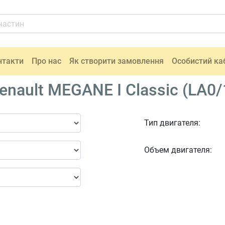
нтакти
Про нас
Як створити замовлення
Особистий ка
nault MEGANE I Classic (LA0/
Тип двигателя:
Объем двигателя: