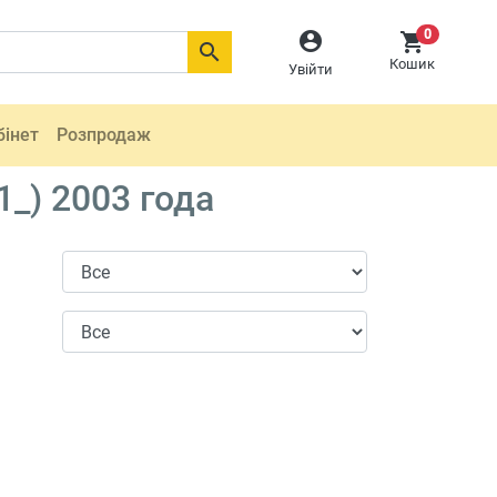
0



Кошик
Увійти
бінет
Розпродаж
1_) 2003 года