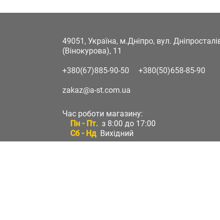
49051, Україна, м.Дніпро, вул. Дніпростал
(Вінокурова), 11
+380(67)885-90-50
+380(50)658-85-90
zakaz@a-st.com.ua
Час роботи магазину:
Пн - Пт.
з 8:00 до 17:00
Сб - Нд
Вихідний
Час роботи підтримки:
Пн - Пт:
з 8:00 до 17:00
Сб - Нд:
Вихідний
Зворотній зв'язок