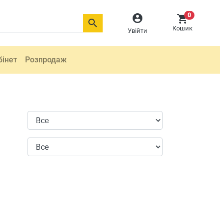
0



Кошик
Увійти
бінет
Розпродаж