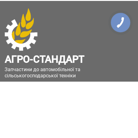
АГРО-СТАНДАРТ
Запчастини до автомобільної та
сільськогосподарської техніки
49051, Україна, м.Дніпро, вул. Дніпросталівська
(Вінокурова), 11
+380(67)885-90-50
+380(50)658-85-90
zakaz@a-st.com.ua
Час роботи магазину: