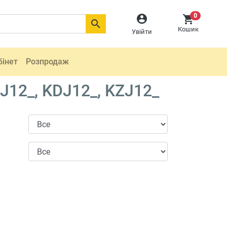
0



Кошик
Увійти
бінет
Розпродаж
J12_, KDJ12_, KZJ12_