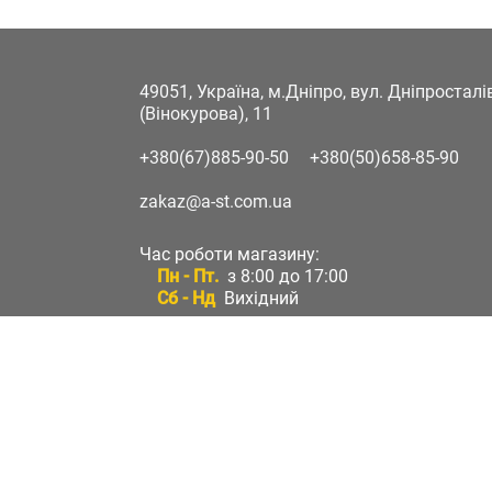
49051, Україна, м.Дніпро, вул. Дніпростал
(Вінокурова), 11
+380(67)885-90-50
+380(50)658-85-90
zakaz@a-st.com.ua
Час роботи магазину:
Пн - Пт.
з 8:00 до 17:00
Сб - Нд
Вихідний
Час роботи підтримки:
Пн - Пт:
з 8:00 до 17:00
Сб - Нд:
Вихідний
Зворотній зв'язок