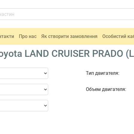
нтакти
Про нас
Як створити замовлення
Особистий ка
oyota LAND CRUISER PRADO (L
Тип двигателя:
Объем двигателя: