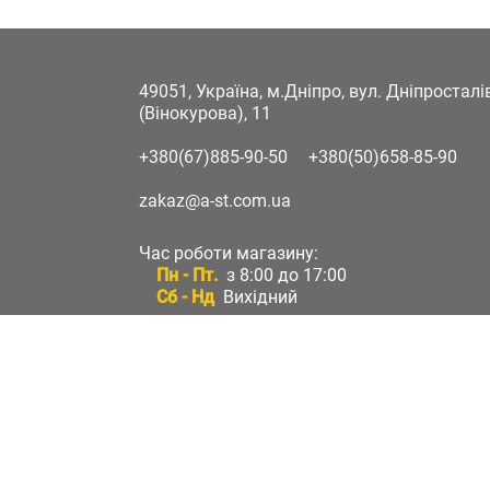
49051, Україна, м.Дніпро, вул. Дніпростал
(Вінокурова), 11
+380(67)885-90-50
+380(50)658-85-90
zakaz@a-st.com.ua
Час роботи магазину:
Пн - Пт.
з 8:00 до 17:00
Сб - Нд
Вихідний
Час роботи підтримки:
Пн - Пт:
з 8:00 до 17:00
Сб - Нд:
Вихідний
Зворотній зв'язок