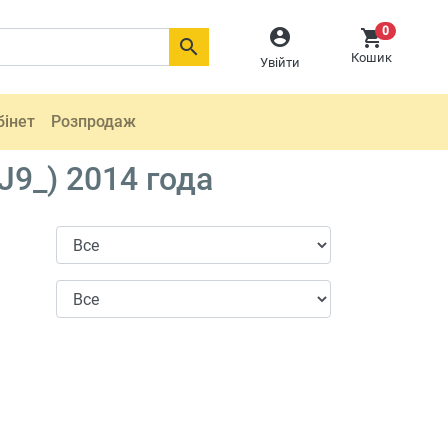
0



Кошик
Увійти
бінет
Розпродаж
J9_) 2014 года