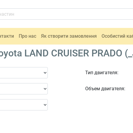
нтакти
Про нас
Як створити замовлення
Особистий ка
oyota LAND CRUISER PRADO (_
Тип двигателя:
Объем двигателя: