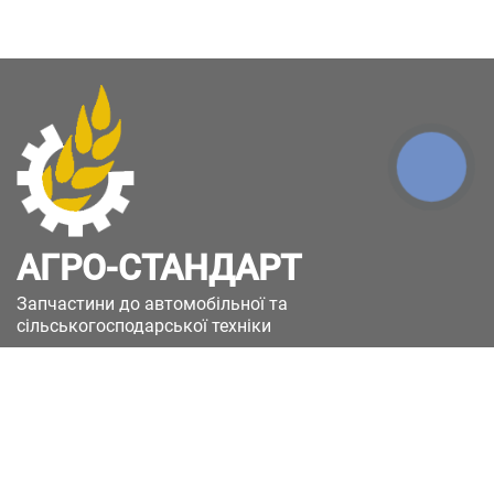
КНОПКА
ЗВ'ЯЗКУ
АГРО-СТАНДАРТ
Запчастини до автомобільної та
сільськогосподарської техніки
49051, Україна, м.Дніпро, вул. Дніпросталівська
(Вінокурова), 11
+380(67)885-90-50
+380(50)658-85-90
zakaz@a-st.com.ua