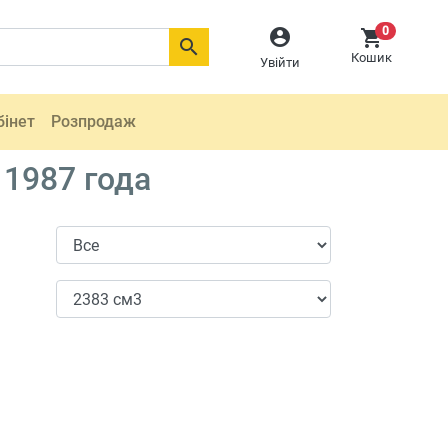
0



Кошик
Увійти
бінет
Розпродаж
 1987 года