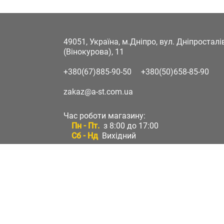
49051, Україна, м.Дніпро, вул. Дніпростал
(Вінокурова), 11
+380(67)885-90-50
+380(50)658-85-90
zakaz@a-st.com.ua
Час роботи магазину:
Пн - Пт.
з 8:00 до 17:00
Сб - Нд
Вихідний
Час роботи підтримки:
Пн - Пт:
з 8:00 до 17:00
Сб - Нд:
Вихідний
Зворотній зв'язок