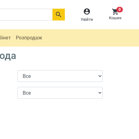
0



Кошик
Увійти
бінет
Розпродаж
года