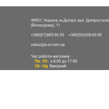
49051, Україна, м.Дніпро, вул. Дніпростал
(Вінокурова), 11
+380(67)885-90-50
+380(50)658-85-90
zakaz@a-st.com.ua
Час роботи магазину:
Пн - Пт.
з 8:00 до 17:00
Сб - Нд
Вихідний
Час роботи підтримки:
Пн - Пт:
з 8:00 до 17:00
Сб - Нд:
Вихідний
Зворотній зв'язок