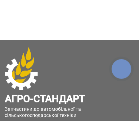
КНОПКА
ЗВ'ЯЗКУ
АГРО-СТАНДАРТ
Запчастини до автомобільної та
сільськогосподарської техніки
49051, Україна, м.Дніпро, вул. Дніпросталівська
(Вінокурова), 11