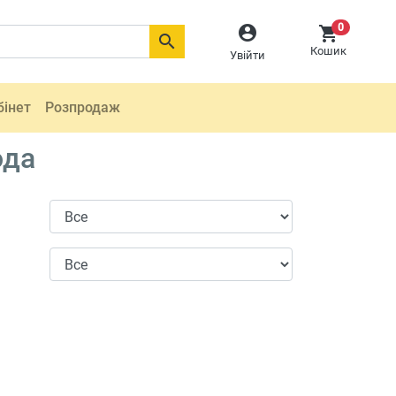
0



Кошик
Увійти
бінет
Розпродаж
ода