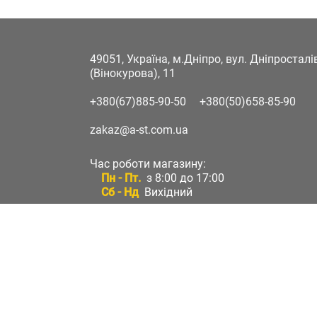
49051, Україна, м.Дніпро, вул. Дніпростал
(Вінокурова), 11
+380(67)885-90-50
+380(50)658-85-90
zakaz@a-st.com.ua
Час роботи магазину:
Пн - Пт.
з 8:00 до 17:00
Сб - Нд
Вихідний
Час роботи підтримки:
Пн - Пт:
з 8:00 до 17:00
Сб - Нд:
Вихідний
Зворотній зв'язок