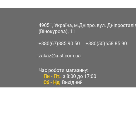
49051, Україна, м.Дніпро, вул. Дніпростал
(Вінокурова), 11
+380(67)885-90-50
+380(50)658-85-90
zakaz@a-st.com.ua
Час роботи магазину:
Пн - Пт.
з 8:00 до 17:00
Сб - Нд
Вихідний
Час роботи підтримки:
Пн - Пт:
з 8:00 до 17:00
Сб - Нд:
Вихідний
Зворотній зв'язок