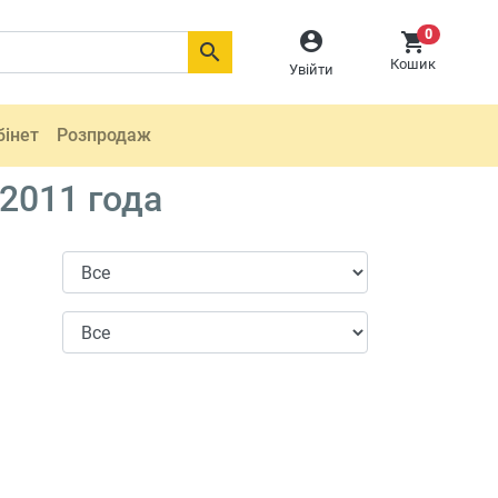
0



Кошик
Увійти
бінет
Розпродаж
2011 года