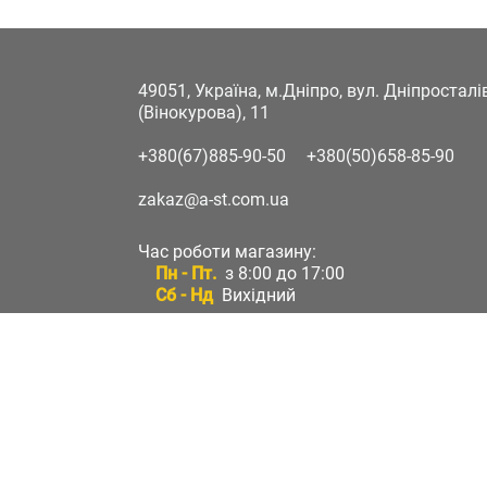
49051, Україна, м.Дніпро, вул. Дніпростал
(Вінокурова), 11
+380(67)885-90-50
+380(50)658-85-90
zakaz@a-st.com.ua
Час роботи магазину:
Пн - Пт.
з 8:00 до 17:00
Сб - Нд
Вихідний
Час роботи підтримки:
Пн - Пт:
з 8:00 до 17:00
Сб - Нд:
Вихідний
Зворотній зв'язок