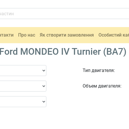
нтакти
Про нас
Як створити замовлення
Особистий ка
rd MONDEO IV Turnier (BA7) 
Тип двигателя:
Объем двигателя: