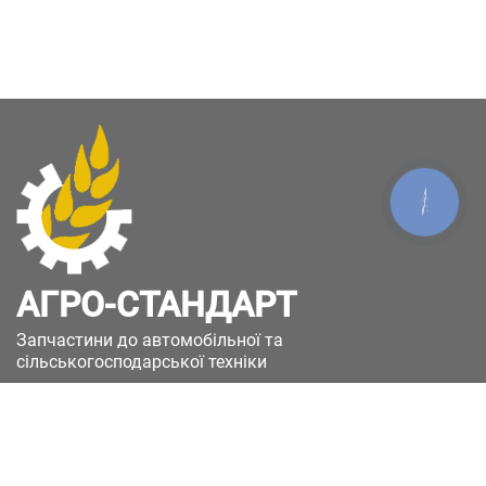
КНОПКА
ЗВ'ЯЗКУ
АГРО-СТАНДАРТ
Запчастини до автомобільної та
сільськогосподарської техніки
49051, Україна, м.Дніпро, вул. Дніпросталівська
(Вінокурова), 11
+380(67)885-90-50
+380(50)658-85-90