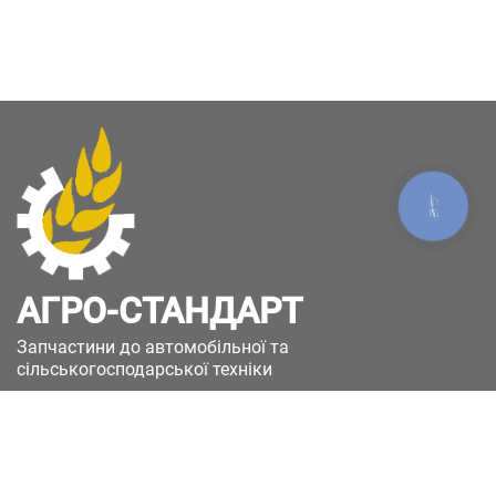
КНОПКА
ЗВ'ЯЗКУ
АГРО-СТАНДАРТ
Запчастини до автомобільної та
сільськогосподарської техніки
49051, Україна, м.Дніпро, вул. Дніпросталівська
(Вінокурова), 11
+380(67)885-90-50
+380(50)658-85-90