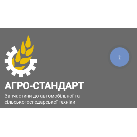
КНОПКА
ЗВ'ЯЗКУ
АГРО-СТАНДАРТ
Запчастини до автомобільної та
сільськогосподарської техніки
49051, Україна, м.Дніпро, вул. Дніпросталівська
(Вінокурова), 11
+380(67)885-90-50
+380(50)658-85-90