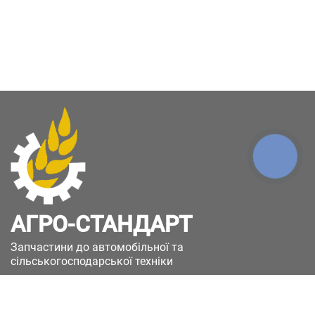
КНОПКА
ЗВ'ЯЗКУ
АГРО-СТАНДАРТ
Запчастини до автомобільної та
сільськогосподарської техніки
49051, Україна, м.Дніпро, вул. Дніпросталівська
(Вінокурова), 11