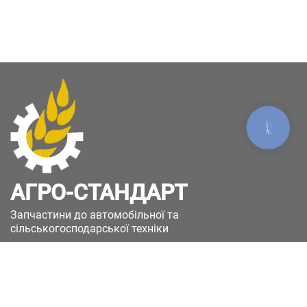
КНОПКА
ЗВ'ЯЗКУ
АГРО-СТАНДАРТ
Запчастини до автомобільної та
сільськогосподарської техніки
49051, Україна, м.Дніпро, вул. Дніпросталівська
(Вінокурова), 11
+380(67)885-90-50
+380(50)658-85-90