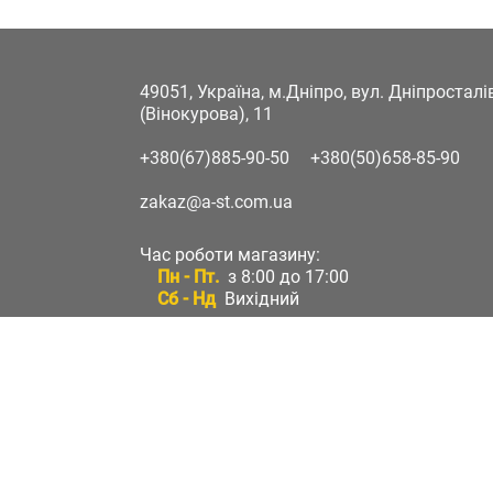
49051, Україна, м.Дніпро, вул. Дніпростал
(Вінокурова), 11
+380(67)885-90-50
+380(50)658-85-90
zakaz@a-st.com.ua
Час роботи магазину:
Пн - Пт.
з 8:00 до 17:00
Сб - Нд
Вихідний
Час роботи підтримки:
Пн - Пт:
з 8:00 до 17:00
Сб - Нд:
Вихідний
Зворотній зв'язок