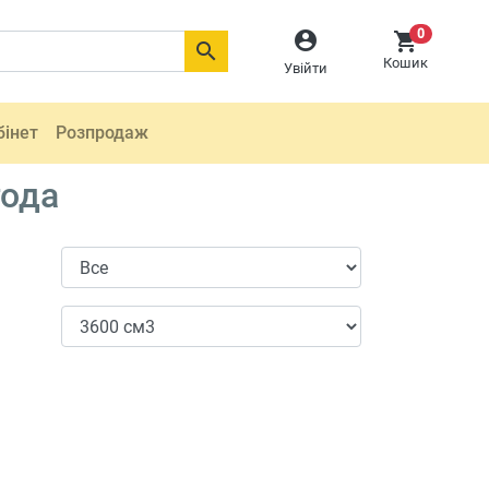
0



Кошик
Увійти
бінет
Розпродаж
года