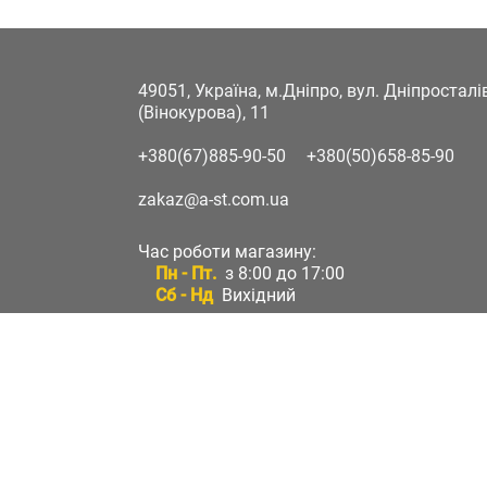
49051, Україна, м.Дніпро, вул. Дніпростал
(Вінокурова), 11
+380(67)885-90-50
+380(50)658-85-90
zakaz@a-st.com.ua
Час роботи магазину:
Пн - Пт.
з 8:00 до 17:00
Сб - Нд
Вихідний
Час роботи підтримки:
Пн - Пт:
з 8:00 до 17:00
Сб - Нд:
Вихідний
Зворотній зв'язок