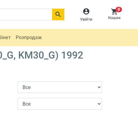
0



Кошик
Увійти
бінет
Розпродаж
_G, KM30_G) 1992