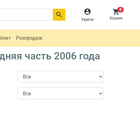
0



Кошик
Увійти
бінет
Розпродаж
дняя часть 2006 года