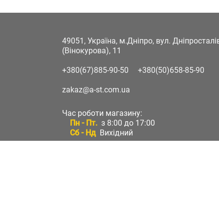
49051, Україна, м.Дніпро, вул. Дніпростал
(Вінокурова), 11
+380(67)885-90-50
+380(50)658-85-90
zakaz@a-st.com.ua
Час роботи магазину:
Пн - Пт.
з 8:00 до 17:00
Сб - Нд
Вихідний
Час роботи підтримки:
Пн - Пт:
з 8:00 до 17:00
Сб - Нд:
Вихідний
Зворотній зв'язок