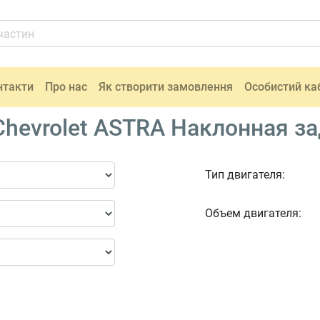
нтакти
Про нас
Як створити замовлення
Особистий ка
hevrolet ASTRA Наклонная за
Тип двигателя:
Объем двигателя: