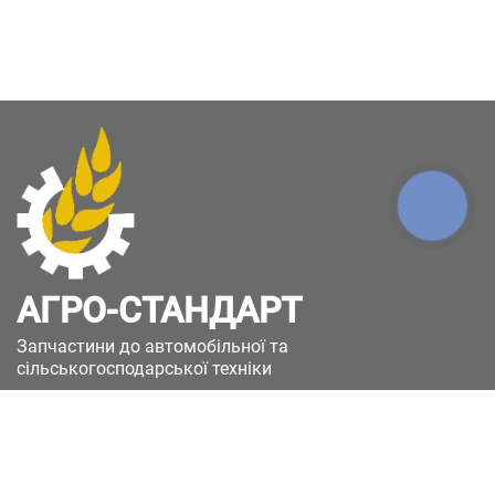
КНОПКА
ЗВ'ЯЗКУ
АГРО-СТАНДАРТ
Запчастини до автомобільної та
сільськогосподарської техніки
49051, Україна, м.Дніпро, вул. Дніпросталівська
(Вінокурова), 11
+380(67)885-90-50
+380(50)658-85-90