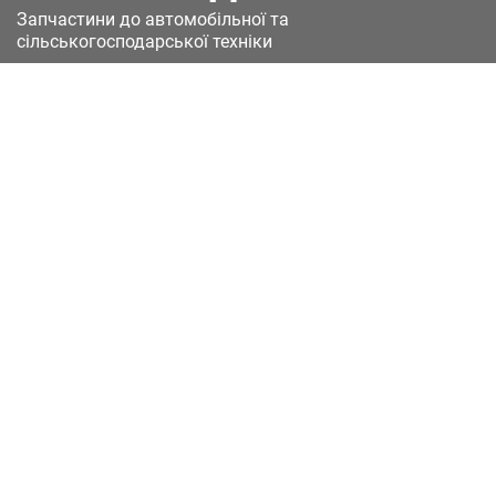
Запчастини до автомобільної та
сільськогосподарської техніки
49051, Україна, м.Дніпро, вул. Дніпросталівська
(Вінокурова), 11
+380(67)885-90-50
+380(50)658-85-90
zakaz@a-st.com.ua
Час роботи магазину:
Пн - Пт.
з 8:00 до 17:00
Сб - Нд
Вихідний
Час роботи підтримки:
Пн - Пт:
з 8:00 до 17:00
Сб - Нд:
Вихідний
Зворотній зв'язок
Каталоги
(current)
Доставка та оплата
Контакти