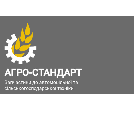
АГРО-СТАНДАРТ
Запчастини до автомобільної та
сільськогосподарської техніки
49051, Україна, м.Дніпро, вул. Дніпросталівська
(Вінокурова), 11
+380(67)885-90-50
+380(50)658-85-90
zakaz@a-st.com.ua