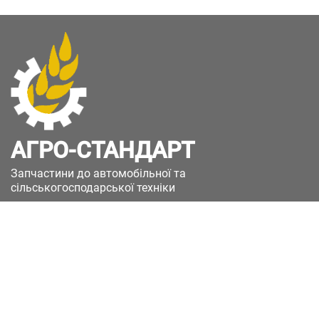
АГРО-СТАНДАРТ
Запчастини до автомобільної та
сільськогосподарської техніки
49051, Україна, м.Дніпро, вул. Дніпросталівська
(Вінокурова), 11
+380(67)885-90-50
+380(50)658-85-90
zakaz@a-st.com.ua
Час роботи магазину: