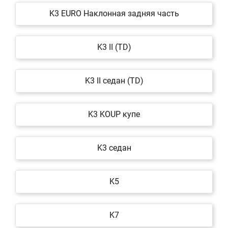
K3 EURO Наклонная задняя часть
K3 II (TD)
K3 II седан (TD)
K3 KOUP купе
K3 седан
K5
K7