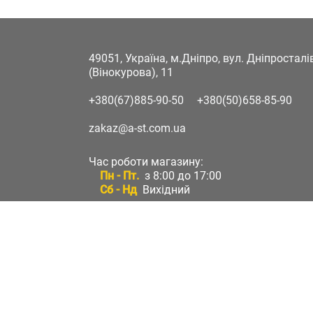
49051, Україна, м.Дніпро, вул. Дніпростал
(Вінокурова), 11
+380(67)885-90-50
+380(50)658-85-90
zakaz@a-st.com.ua
Час роботи магазину:
Пн - Пт.
з 8:00 до 17:00
Сб - Нд
Вихідний
Час роботи підтримки:
Пн - Пт:
з 8:00 до 17:00
Сб - Нд:
Вихідний
Зворотній зв'язок