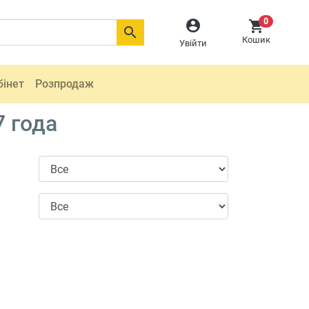
0



Кошик
Увійти
бінет
Розпродаж
 года