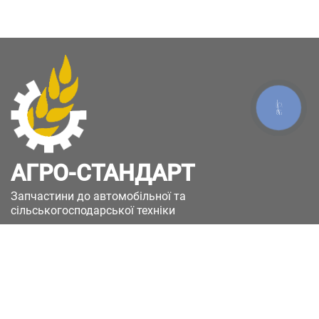
КНОПКА
ЗВ'ЯЗКУ
АГРО-СТАНДАРТ
Запчастини до автомобільної та
сільськогосподарської техніки
49051, Україна, м.Дніпро, вул. Дніпросталівська
(Вінокурова), 11
+380(67)885-90-50
+380(50)658-85-90
zakaz@a-st.com.ua