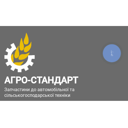
КНОПКА
ЗВ'ЯЗКУ
АГРО-СТАНДАРТ
Запчастини до автомобільної та
сільськогосподарської техніки
49051, Україна, м.Дніпро, вул. Дніпросталівська
(Вінокурова), 11
+380(67)885-90-50
+380(50)658-85-90