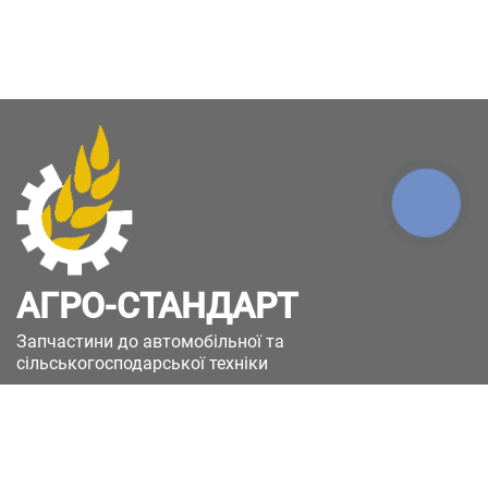
КНОПКА
ЗВ'ЯЗКУ
АГРО-СТАНДАРТ
Запчастини до автомобільної та
сільськогосподарської техніки
49051, Україна, м.Дніпро, вул. Дніпросталівська
(Вінокурова), 11
+380(67)885-90-50
+380(50)658-85-90