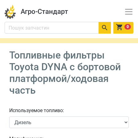
Агро-Стандарт


0
Топливные фильтры
Toyota DYNA c бортовой
платформой/ходовая
часть
Используемое топливо: