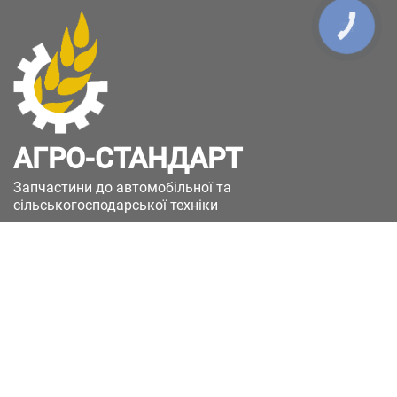
КНОПКА
ЗВ'ЯЗКУ
АГРО-СТАНДАРТ
Запчастини до автомобільної та
сільськогосподарської техніки
49051, Україна, м.Дніпро, вул. Дніпросталівська
(Вінокурова), 11
+380(67)885-90-50
+380(50)658-85-90
zakaz@a-st.com.ua
Час роботи магазину:
Пн - Пт.
з 8:00 до 17:00