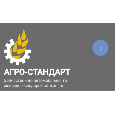
КНОПКА
ЗВ'ЯЗКУ
АГРО-СТАНДАРТ
Запчастини до автомобільної та
сільськогосподарської техніки
49051, Україна, м.Дніпро, вул. Дніпросталівська
(Вінокурова), 11
+380(67)885-90-50
+380(50)658-85-90