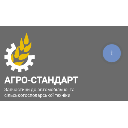
КНОПКА
ЗВ'ЯЗКУ
АГРО-СТАНДАРТ
Запчастини до автомобільної та
сільськогосподарської техніки
49051, Україна, м.Дніпро, вул. Дніпросталівська
(Вінокурова), 11
+380(67)885-90-50
+380(50)658-85-90