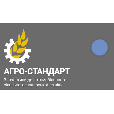
КНОПКА
ЗВ'ЯЗКУ
АГРО-СТАНДАРТ
Запчастини до автомобільної та
сільськогосподарської техніки
49051, Україна, м.Дніпро, вул. Дніпросталівська
(Вінокурова), 11
+380(67)885-90-50
+380(50)658-85-90