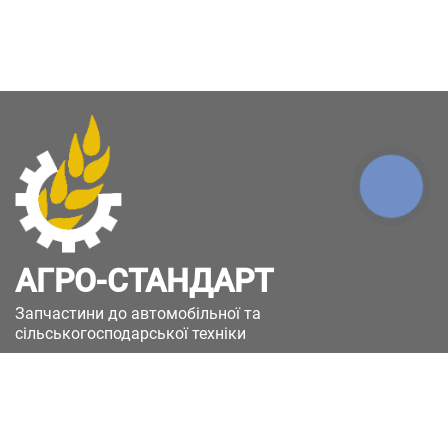
КНОПКА
ЗВ'ЯЗКУ
АГРО-СТАНДАРТ
Запчастини до автомобільної та
сільськогосподарської техніки
49051, Україна, м.Дніпро, вул. Дніпросталівська
(Вінокурова), 11
+380(67)885-90-50
+380(50)658-85-90