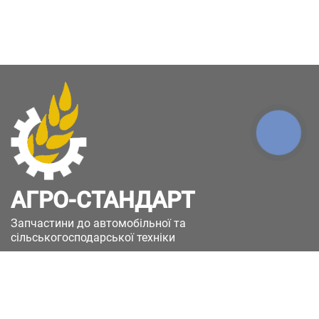
КНОПКА
ЗВ'ЯЗКУ
АГРО-СТАНДАРТ
Запчастини до автомобільної та
сільськогосподарської техніки
49051, Україна, м.Дніпро, вул. Дніпросталівська
(Вінокурова), 11
+380(67)885-90-50
+380(50)658-85-90